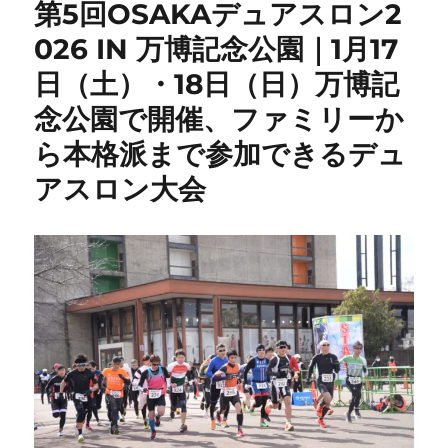
第5回OSAKAデュアスロン2
026 IN 万博記念公園｜1月17
日（土）・18日（日）万博記
念公園で開催、ファミリーか
ら本格派まで参加できるデュ
アスロン大会