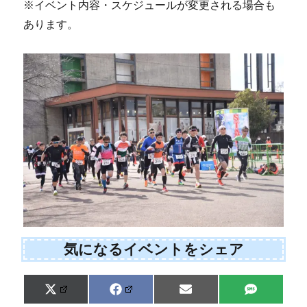
※イベント内容・スケジュールが変更される場合も
あります。
気になるイベントをシェア
Share
Share
Share
Share
X
F
E
S
on
on
on
on
(
a
m
M