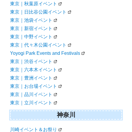
東京｜秋葉原イベント
東京｜日比谷公園イベント
東京｜池袋イベント
東京｜新宿イベント
東京｜中野イベント
東京｜代々木公園イベント
Yoyogi Park Events and Festivals
東京｜渋谷イベント
東京｜六本木イベント
東京｜豊洲イベント
東京｜お台場イベント
東京｜品川イベント
東京｜立川イベント
神奈川
川崎イベント＆お祭り