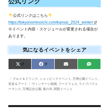
公式リンク
公式リンクはこちら
https://tokyonominoichi.com/kansai_2024_winter/
※イベント内容・スケジュールが変更される場合が
あります。
気になるイベントをシェア
Share
Share
Share
Share
X
F
E
S
on
on
on
on
(
a
m
M
T
c
a
S
w
e
i
投
カ
グルメ＆ドリンク
,
ショッピングイベント
,
万博公園イベント
,
i
b
l
稿
テ
タ
音楽＆アート
ヴィンテージ雑貨
,
フードフェス
,
ライブパフォ
t
o
日:
ゴ
グ
ーマンス
,
万博記念公園
,
蚤の市
,
関西イベント
t
o
e
k
リ
r
ー
)