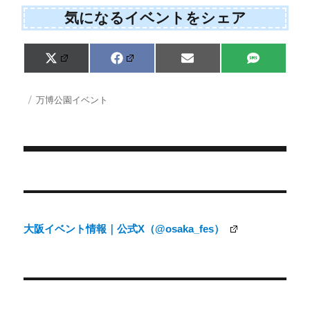
気になるイベントをシェア
Share
Share
Share
Share
X
F
E
S
on
on
on
on
(
a
m
M
T
c
a
S
w
e
i
投
カ
万博公園イベント
i
b
l
稿
テ
t
o
日:
ゴ
t
o
e
k
リ
r
ー
)
投
稿
ナ
大阪イベント情報｜公式X（@osaka_fes）
ビ
ゲ
ー
シ