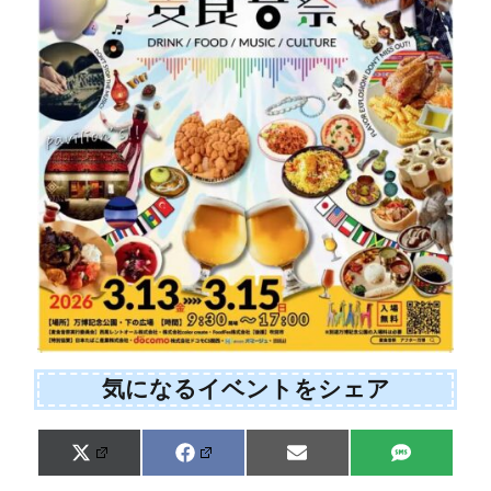
気になるイベントをシェア
Share
Share
Share
Share
X
F
E
S
on
on
on
on
(
a
m
M