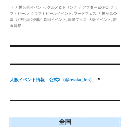
T
c
a
S
w
e
i
投
カ
タ
万博公園イベント
,
グルメ＆ドリンク
アフターEXPO
,
クラ
i
b
l
稿
テ
グ
フトビール
,
クラフトビールイベント
,
フードフェス
,
万博記念公
t
o
日:
ゴ
園
,
万博記念公園駅
,
吹田イベント
,
国際フェス
,
大阪イベント
,
麦
t
o
e
k
リ
食音祭
r
ー
)
投
稿
ナ
大阪イベント情報｜公式X（@osaka_fes）
ビ
ゲ
ー
シ
ョ
全国